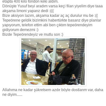
etapta 400 kilo fondon keki aldım.
Dönüşte Yusuf beyi aradım varsa keçi filan yiyelim diye taaa
akşama limoni yaparız dedi :(((
Bize aksiyon lazım, akşama kadar aç aç durulur mu be :((
Tepeörene geldik bizimkini habertürkte basarız diye planlar
yapıyorum, telefon ettim abi ben çıktım tepeörendeyim
gidiyorum demezmi :)
Bizde Tepeörendeyiz ve mutlu son :)
Allahıma ne kadar şükretsem azdır böyle dostlarım var, daha
ne diyim......