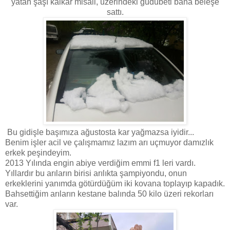
yatan şaşı kalkar misali, üzerindeki gudubeti bana beleşe
sattı.
Bu gidişle başımıza ağustosta kar yağmazsa iyidir...
Benim işler acil ve çalışmamız lazım arı uçmuyor damızlık
erkek peşindeyim.
2013 Yılında engin abiye verdiğim emmi f1 leri vardı.
Yıllardır bu arıların birisi arılıkta şampiyondu, onun
erkeklerini yanımda götürdüğüm iki kovana toplayıp kapadık.
Bahsettiğim arıların kestane balında 50 kilo üzeri rekorları
var.