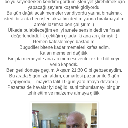
İbo'yu seyrederken kendimi gördüm işleri yetiştirebilmek için
yapacağı şeylere koşarak gidiyordu.
Bu gün dağıtılacak memeler var diyordu yarına bırrakmak
istedi birazda ben işleri aksattım dedim yarına bırakmayalım
amele lazımsa ben çalışırım :)
Ülkede bulabileceğim en iyi amele sensin dedi ve fırsatı
değerlendirdi. İlk çektiğim çıtada iki ana arı çıkmıştı :(
Hemen kafeslemeye başladım.
Bugudiler bitene kadar memeleri kafesledim.
Kalan memeleri dağıttık.
Bir çıta memeyide ana arı memesi verilecek bir bölmeye
verip kapadık.
Ben geri dönüşe geçtim. Akşam 21:30 Gibi gebzedeydim.
Bu arada 5 gün izin aldım, cumartesi pazarlar ile 9 gün
yapıyordu, 1 mayısta tatil 10 gün yardırmaya devam :)
Pazarteside havalar iyi değildi suni tohumlamayı bir gün
tehir ettim ve malzeme almaya gittik.